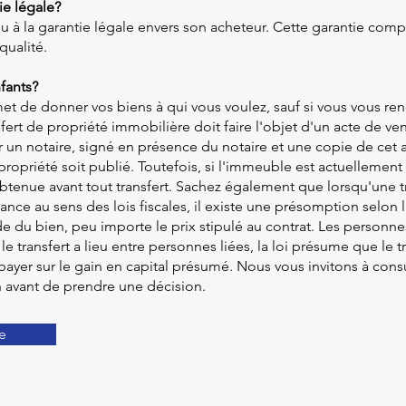
ie légale?
enu à la garantie légale envers son acheteur. Cette garantie comp
qualité.
fants?
 de donner vos biens à qui vous voulez, sauf si vous vous rend
nsfert de propriété immobilière doit faire l'objet d'un acte de v
 un notaire, signé en présence du notaire et une copie de cet a
propriété soit publié. Toutefois, si l'immeuble est actuellement
btenue avant tout transfert. Sachez également que lorsqu'une tra
ce au sens des lois fiscales, il existe une présomption selon la
e du bien, peu importe le prix stipulé au contrat. Les personnes
 transfert a lieu entre personnes liées, la loi présume que le tran
payer sur le gain en capital présumé. Nous vous invitons à consul
on avant de prendre une décision.
e