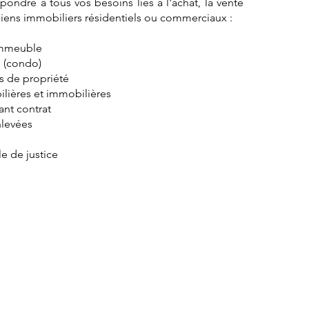
ndre à tous vos besoins liés à l'achat, la vente
biens immobiliers résidentiels ou commerciaux :
'immeuble
e (condo)
es de propriété
lières et immobilières
ant contrat
nlevées
e de justice