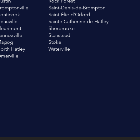
ustin
Rock Forest
romptonville
Saint-Denis-de-Brompton
oaticook
Saint-Élie-d’Orford
eauville
Sainte-Catherine-de-Hatley
leurimont
Sherbrooke
ennoxville
Stanstead
Magog
Stoke
orth Hatley
Waterville
merville