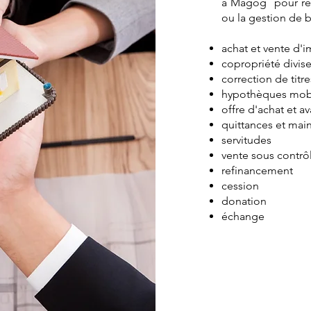
à Magog pour répo
ou la gestion de 
achat et vente d
copropriété divis
correction de titr
hypothèques mobi
offre d'achat et av
quittances et mai
servitudes
vente sous contrôl
refinancement
cession
donation
échange